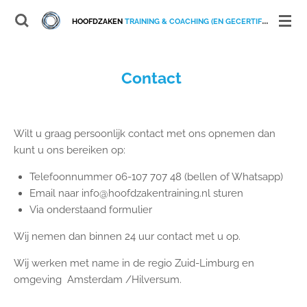
Ga
HOOFDZAKEN
TRAINING & COACHING (EN GECERTIFICEERD VETROUWENSPERSOON)
direct
naar
de
Contact
hoofdinhoud
Wilt u graag persoonlijk contact met ons opnemen dan
kunt u ons bereiken op:
Telefoonnummer 06-107 707 48 (bellen of Whatsapp)
Email naar info@hoofdzakentraining.nl sturen
Via onderstaand formulier
Wij nemen dan binnen 24 uur contact met u op.
Wij werken met name in de regio Zuid-Limburg en
omgeving Amsterdam /Hilversum.