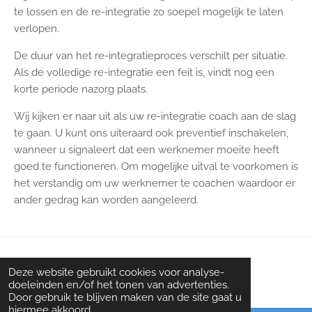
te lossen en de re-integratie zo soepel mogelijk te laten
verlopen.
De duur van het re-integratieproces verschilt per situatie.
Als de volledige re-integratie een feit is, vindt nog een
korte periode nazorg plaats.
Wij kijken er naar uit als uw re-integratie coach aan de slag
te gaan. U kunt ons uiteraard ook preventief inschakelen,
wanneer u signaleert dat een werknemer moeite heeft
goed te functioneren. Om mogelijke uitval te voorkomen is
het verstandig om uw werknemer te coachen waardoor er
ander gedrag kan worden aangeleerd.
Deze website gebruikt cookies voor analyse-
© 2008 - 2022 Hoofdzaken training & coaching
doeleinden en/of het tonen van advertenties.
Door gebruik te blijven maken van de site gaat u
hiermee akkoord.