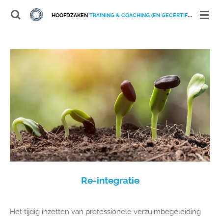
Ga
HOOFDZAKEN
TRAINING & COACHING (EN GECERTIFICEERD VETROUWENSPERSOON)
direct
naar
de
hoofdinhoud
Re-integratie
Het tijdig inzetten van professionele verzuimbegeleiding