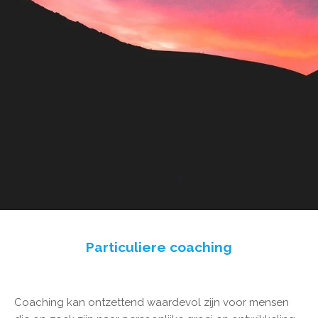
Particuliere coaching
Coaching kan ontzettend waardevol zijn voor mensen