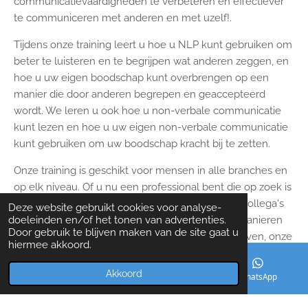
communicatievaardigheden te verbeteren en effectiever
te communiceren met anderen en met uzelf!.
Tijdens onze training leert u hoe u NLP kunt gebruiken om
beter te luisteren en te begrijpen wat anderen zeggen, en
hoe u uw eigen boodschap kunt overbrengen op een
manier die door anderen begrepen en geaccepteerd
wordt. We leren u ook hoe u non-verbale communicatie
kunt lezen en hoe u uw eigen non-verbale communicatie
kunt gebruiken om uw boodschap kracht bij te zetten.
Onze training is geschikt voor mensen in alle branches en
op elk niveau. Of u nu een professional bent die op zoek is
naar manieren om beter te communiceren met collega's
Deze website gebruikt cookies voor analyse-
doeleinden en/of het tonen van advertenties.
en klanten, of als u gewoon op zoek bent naar manieren
Door gebruik te blijven maken van de site gaat u
om beter te communiceren in uw persoonlijke leven, onze
hiermee akkoord.
training biedt u de tools die u daarvoor nodig hebt.
Akkoord
E-mailadres
Telefoonnummer
WhatsApp